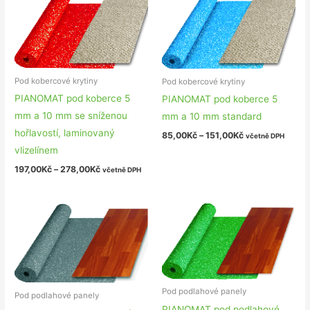
Pod kobercové krytiny
Pod kobercové krytiny
PIANOMAT pod koberce 5
PIANOMAT pod koberce 5
mm a 10 mm se sníženou
mm a 10 mm standard
hořlavostí, laminovaný
85,00
Kč
–
151,00
Kč
včetně DPH
vlizelínem
197,00
Kč
–
278,00
Kč
včetně DPH
Pod podlahové panely
Pod podlahové panely
PIANOMAT pod podlahové