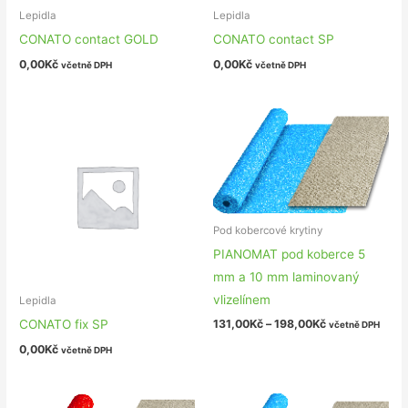
Lepidla
Lepidla
CONATO contact GOLD
CONATO contact SP
0,00
Kč
0,00
Kč
včetně DPH
včetně DPH
Pod kobercové krytiny
PIANOMAT pod koberce 5
mm a 10 mm laminovaný
vlizelínem
Lepidla
CONATO fix SP
131,00
Kč
–
198,00
Kč
včetně DPH
0,00
Kč
včetně DPH