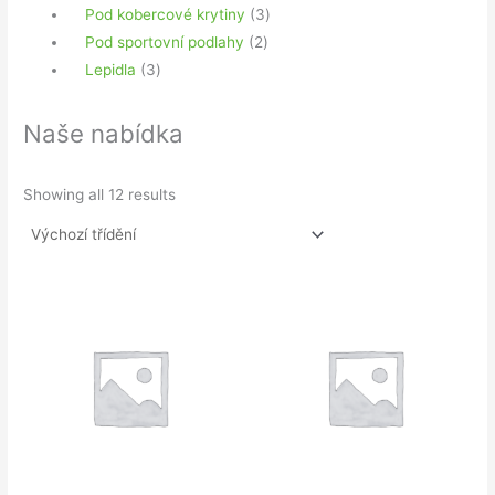
produkty
3
Pod kobercové krytiny
3
2
produkty
Pod sportovní podlahy
2
3
produkty
Lepidla
3
produkty
Naše nabídka
Showing all 12 results