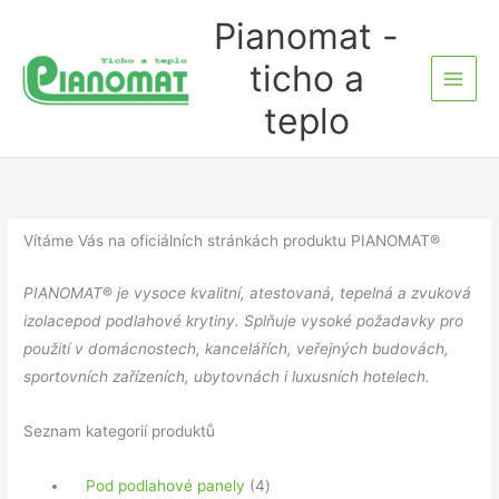
Přeskočit
Pianomat -
na
ticho a
obsah
teplo
Vítáme Vás na oficiálních stránkách produktu PIANOMAT®
PIANOMAT
®
je vysoce kvalitní, atestovaná, tepelná a zvuková
izolacepod podlahové krytiny. Splňuje vysoké požadavky pro
použití v domácnostech, kancelářích, veřejných budovách,
sportovních zařízeních, ubytovnách i luxusních hotelech.
Seznam kategorií produktů
4
Pod podlahové panely
4