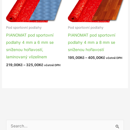
Pod sportovní podlahy
Pod sportovní podlahy
PIANOMAT pod sportovní
PIANOMAT pod sportovní
podlahy 4 mm a 6 mm se
podlahy 4 mm a 8 mm se
sníženou hořlavostí,
sníženou hořlavostí
laminovaný vlizelínem
195,00
Kč
–
405,00
Kč
včetně DPH
219,00
Kč
–
325,00
Kč
včetně DPH
V