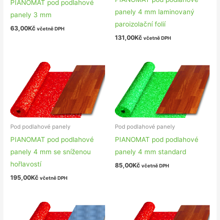
PIANOMAT pod podlahové
panely 4 mm laminovaný
panely 3 mm
paroizolační folií
63,00
Kč
včetně DPH
131,00
Kč
včetně DPH
Pod podlahové panely
Pod podlahové panely
PIANOMAT pod podlahové
PIANOMAT pod podlahové
panely 4 mm se sníženou
panely 4 mm standard
hořlavostí
85,00
Kč
včetně DPH
195,00
Kč
včetně DPH