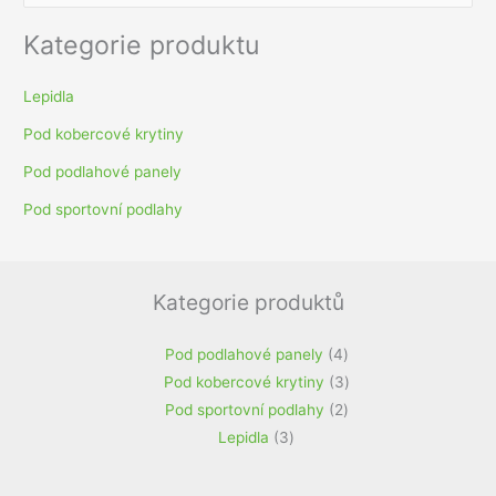
y
h
Kategorie produktu
l
e
Lepidla
d
Pod kobercové krytiny
a
Pod podlahové panely
t
Pod sportovní podlahy
p
r
o
Kategorie produktů
:
4
Pod podlahové panely
4
produkty
3
Pod kobercové krytiny
3
2
produkty
Pod sportovní podlahy
2
3
produkty
Lepidla
3
produkty